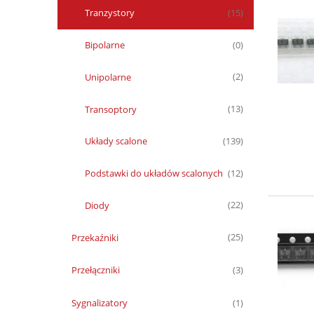
Tranzystory
(15)
Bipolarne
(0)
Unipolarne
(2)
Transoptory
(13)
Układy scalone
(139)
Podstawki do układów scalonych
(12)
Diody
(22)
Przekaźniki
(25)
Przełączniki
(3)
Sygnalizatory
(1)