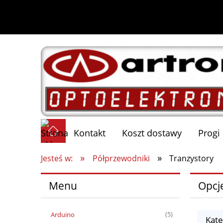
Kontakt
Koszt dostawy
Progi
»
»
Jesteś w:
Półprzewodniki
Tranzystory
Menu
Opcj
Arduino
(5)
Kate