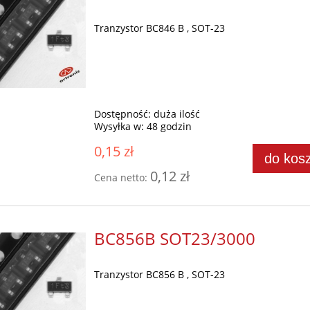
Tranzystor BC846 B , SOT-23
Dostępność:
duża ilość
Wysyłka w:
48 godzin
0,15 zł
do kos
0,12 zł
Cena netto:
BC856B SOT23/3000
Tranzystor BC856 B , SOT-23