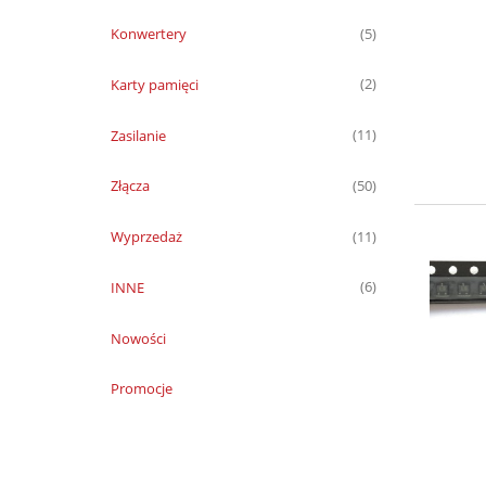
Konwertery
(5)
Karty pamięci
(2)
Zasilanie
(11)
Złącza
(50)
Wyprzedaż
(11)
INNE
(6)
Nowości
Promocje