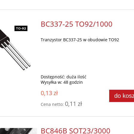
BC337-25 TO92/1000
Tranzystor BC337-25 w obudowie TO92
Dostępność:
duża ilość
Wysyłka w:
48 godzin
0,13 zł
do kos
0,11 zł
Cena netto:
BC846B SOT23/3000