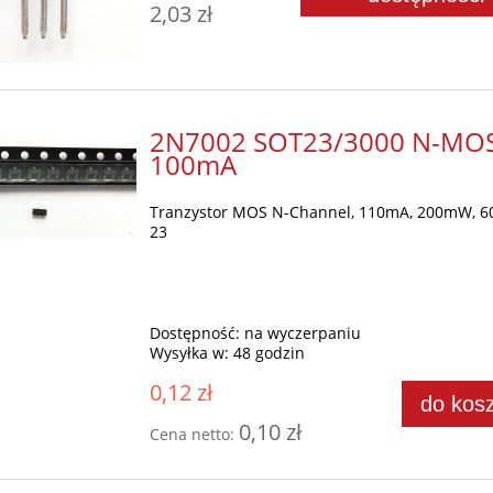
2,03 zł
2N7002 SOT23/3000 N-MO
100mA
Tranzystor MOS N-Channel, 110mA, 200mW, 60
23
Dostępność:
na wyczerpaniu
Wysyłka w:
48 godzin
0,12 zł
do kos
0,10 zł
Cena netto: