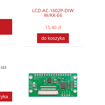
LCD-AC-1602P-DIW
W/KK-E6
15,40 zł
do koszyka
-323
zyka