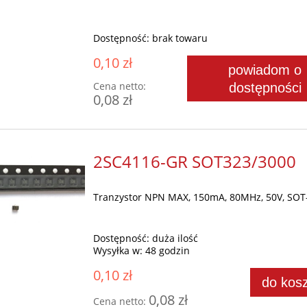
Dostępność:
brak towaru
0,10 zł
powiadom o
Cena netto:
dostępności
0,08 zł
2SC4116-GR SOT323/3000
Tranzystor NPN MAX, 150mA, 80MHz, 50V, SOT
Dostępność:
duża ilość
Wysyłka w:
48 godzin
0,10 zł
do kos
0,08 zł
Cena netto: