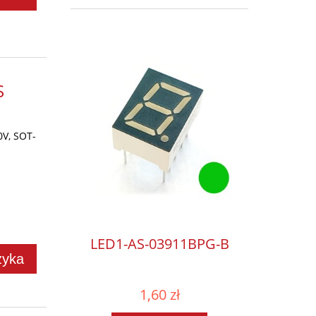
S
V, SOT-
LED1-AS-03911BPG-B
zyka
1,60 zł