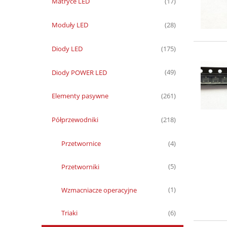
Matryce LED
(17)
Moduły LED
(28)
Diody LED
(175)
Diody POWER LED
(49)
Elementy pasywne
(261)
Półprzewodniki
(218)
Przetwornice
(4)
Przetworniki
(5)
Wzmacniacze operacyjne
(1)
Triaki
(6)