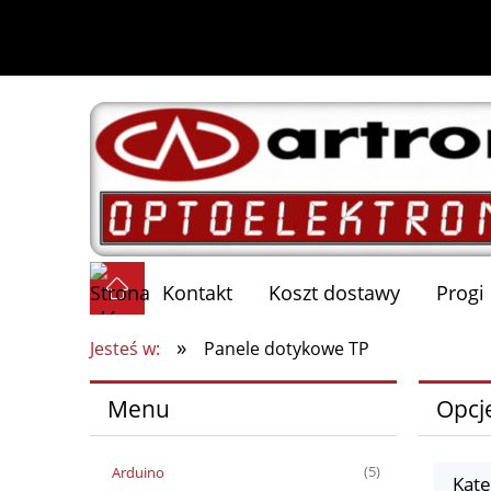
Kontakt
Koszt dostawy
Progi
»
Jesteś w:
Panele dotykowe TP
Menu
Opcj
Arduino
(5)
Kate