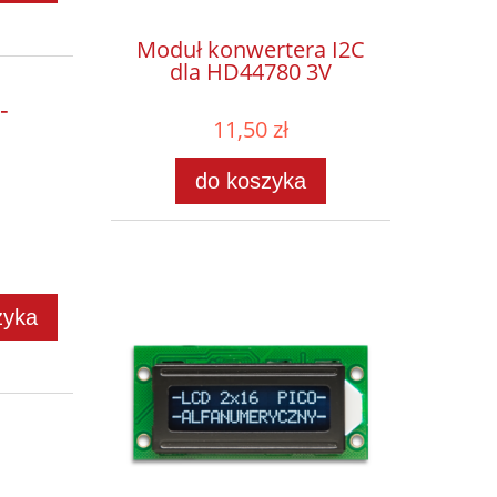
Moduł konwertera I2C
dla HD44780 3V
-
11,50 zł
do koszyka
zyka