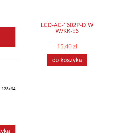
LCD-AC-1602P-DIW
W/KK-E6
15,40 zł
do koszyka
y 128x64
zyka