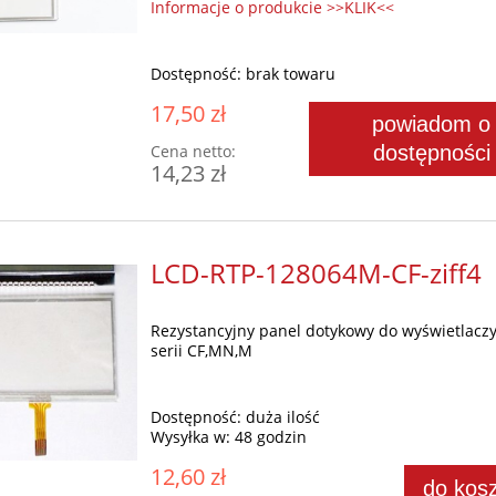
Informacje o produkcie >>KLIK<<
Dostępność:
brak towaru
17,50 zł
powiadom o
Cena netto:
dostępności
14,23 zł
LCD-RTP-128064M-CF-ziff4
Rezystancyjny panel dotykowy do wyświetlacz
serii CF,MN,M
Dostępność:
duża ilość
Wysyłka w:
48 godzin
12,60 zł
do kos