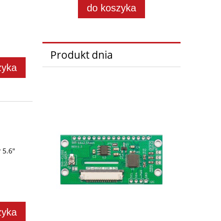
do koszyka
Produkt dnia
zyka
 5.6"
zyka