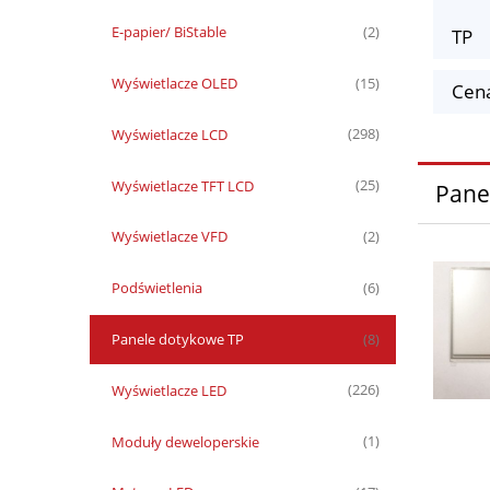
E-papier/ BiStable
(2)
TP
Wyświetlacze OLED
(15)
Cena
Wyświetlacze LCD
(298)
Wyświetlacze TFT LCD
(25)
Pane
Wyświetlacze VFD
(2)
Podświetlenia
(6)
Panele dotykowe TP
(8)
Wyświetlacze LED
(226)
Moduły deweloperskie
(1)