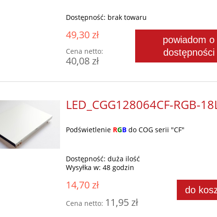
Dostępność:
brak towaru
49,30 zł
powiadom o
Cena netto:
dostępności
40,08 zł
LED_CGG128064CF-RGB-18
Podświetlenie
R
G
B
do COG serii "CF"
Dostępność:
duża ilość
Wysyłka w:
48 godzin
14,70 zł
do kos
11,95 zł
Cena netto: