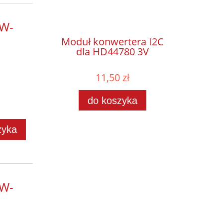
W-
Moduł konwertera I2C
dla HD44780 3V
11,50 zł
do koszyka
zyka
W-