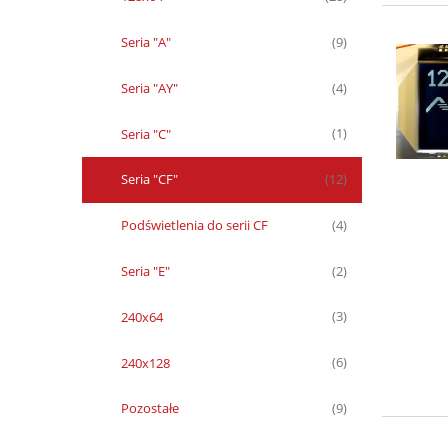
Seria "A"
(9)
Seria "AY"
(4)
Seria "C"
(1)
Seria "CF"
(12)
Podświetlenia do serii CF
(4)
Seria "E"
(2)
240x64
(3)
240x128
(6)
Pozostałe
(9)