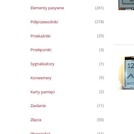
Elementy pasywne
(261)
Półprzewodniki
(218)
Przekaźniki
(25)
Przełączniki
(3)
Sygnalizatory
(1)
Konwertery
(5)
Karty pamięci
(2)
Zasilanie
(11)
Złącza
(50)
Wyprzedaż
(11)