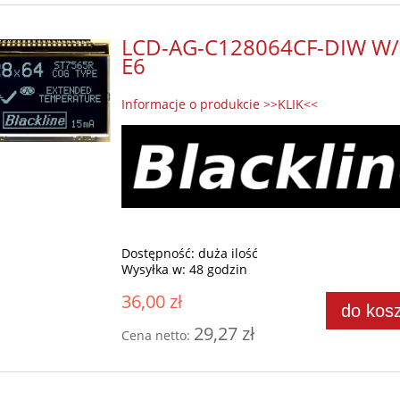
LCD-AG-C128064CF-DIW W/
E6
Informacje o produkcie >>KLIK<<
Dostępność:
duża ilość
Wysyłka w:
48 godzin
36,00 zł
do kos
29,27 zł
Cena netto: