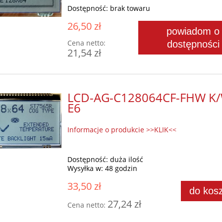
Dostępność:
brak towaru
26,50 zł
powiadom o
Cena netto:
dostępności
21,54 zł
LCD-AG-C128064CF-FHW K/
E6
Informacje o produkcie >>KLIK<<
Dostępność:
duża ilość
Wysyłka w:
48 godzin
33,50 zł
do kos
27,24 zł
Cena netto: