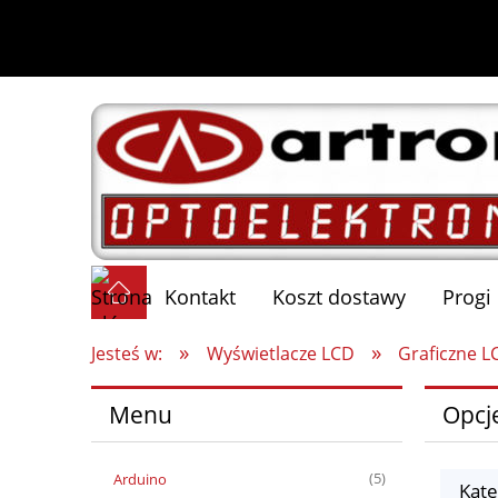
Kontakt
Koszt dostawy
Progi
»
»
Jesteś w:
Wyświetlacze LCD
Graficzne L
Menu
Opcj
Arduino
(5)
Kate