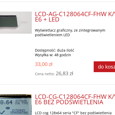
LCD-AG-C128064CF-FHW K/
E6 + LED
Wyświetlacz graficzny, ze zintegrowanym
podświetleniem LED
Dostępność:
duża ilość
Wysyłka w:
48 godzin
33,00 zł
do kos
26,83 zł
Cena netto:
LCD-CG-C128064CF-FHW K/
E6 BEZ PODŚWIETLENIA
LCD cog 128x64 seria "CF" bez podświetlenia