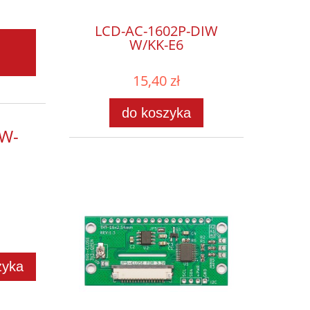
LCD-AC-1602P-DIW
W/KK-E6
15,40 zł
do koszyka
W-
zyka