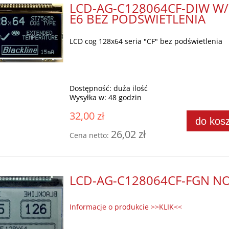
LCD-AG-C128064CF-DIW W/
E6 BEZ PODŚWIETLENIA
LCD cog 128x64 seria "CF" bez podświetlenia
Dostępność:
duża ilość
Wysyłka w:
48 godzin
32,00 zł
do kos
26,02 zł
Cena netto:
LCD-AG-C128064CF-FGN NO
Informacje o produkcie >>KLIK<<