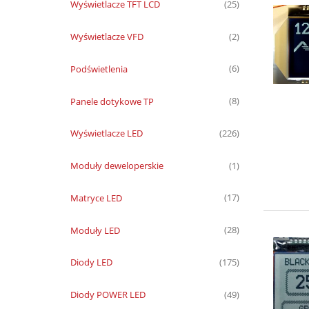
Wyświetlacze TFT LCD
(25)
Wyświetlacze VFD
(2)
Podświetlenia
(6)
Panele dotykowe TP
(8)
Wyświetlacze LED
(226)
Moduły deweloperskie
(1)
Matryce LED
(17)
Moduły LED
(28)
Diody LED
(175)
Diody POWER LED
(49)