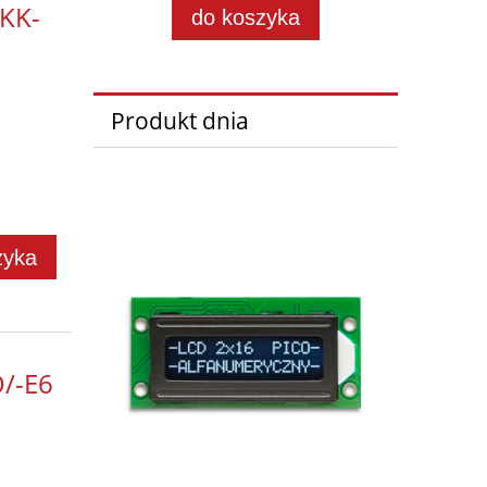
KK-
do koszyka
Produkt dnia
zyka
/-E6