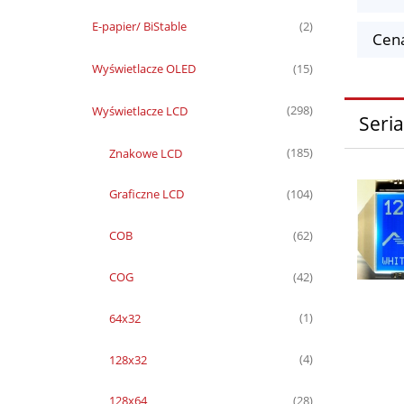
E-papier/ BiStable
(2)
Cena
Wyświetlacze OLED
(15)
Wyświetlacze LCD
(298)
Seria
Znakowe LCD
(185)
Graficzne LCD
(104)
COB
(62)
COG
(42)
64x32
(1)
128x32
(4)
128x64
(28)