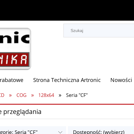
 rabatowe
Strona Techniczna Artronic
Nowości
»
»
»
CD
COG
128x64
Seria "CF"
e przeglądania
gorie: Seria "CF"
Dostępność: (wybierz)