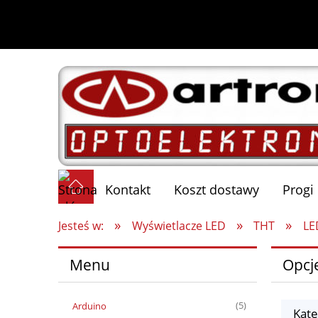
Kontakt
Koszt dostawy
Progi
»
»
»
Jesteś w:
Wyświetlacze LED
THT
LE
Menu
Opcj
Arduino
(5)
Kate