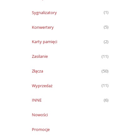
Sygnalizatory
(1)
Konwertery
(5)
Karty pamięci
(2)
Zasilanie
(11)
Złącza
(50)
Wyprzedaż
(11)
INNE
(6)
Nowości
Promocje