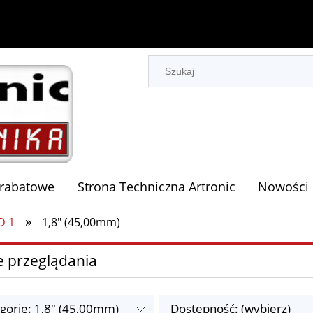
 rabatowe
Strona Techniczna Artronic
Nowości
»
D 1
1,8" (45,00mm)
e przeglądania
gorie: 1,8" (45,00mm)
Dostępność: (wybierz)