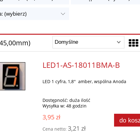
: (wybierz)
 (45,00mm)
LED1-AS-18011BMA-B
LED 1 cyfra, 1,8'' amber, wspólna Anoda
Dostępność:
duża ilość
Wysyłka w:
48 godzin
3,95 zł
do kos
3,21 zł
Cena netto: