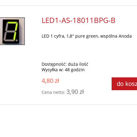
LED1-AS-18011BPG-B
LED 1 cyfra, 1,8'' pure green, wspólna Anoda
Dostępność:
duża ilość
Wysyłka w:
48 godzin
4,80 zł
do kos
3,90 zł
Cena netto: