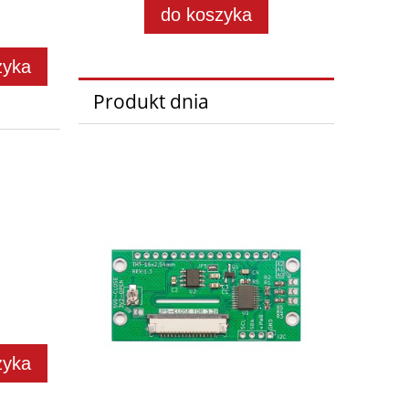
do koszyka
zyka
Produkt dnia
zyka