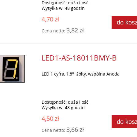
Dostępność:
duża ilość
Wysyłka w:
48 godzin
4,70 zł
do kos
3,82 zł
Cena netto:
LED1-AS-18011BMY-B
LED 1 cyfra, 1,8'' żółty, wspólna Anoda
Dostępność:
duża ilość
Wysyłka w:
48 godzin
4,50 zł
do kos
3,66 zł
Cena netto: