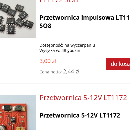
Przetwornica impulsowa LT11
SO8
Dostępność:
na wyczerpaniu
Wysyłka w:
48 godzin
3,00 zł
do kos
2,44 zł
Cena netto:
Przetwornica 5-12V LT1172
Przetwornica 5-12V LT1172