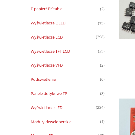
E-papier/ BiStable
(2)
Wyświetlacze OLED
(15)
Wyświetlacze LCD
(298)
Wyświetlacze TFT LCD
(25)
Wyświetlacze VFD
(2)
Podświetlenia
(6)
Panele dotykowe TP
(8)
Wyświetlacze LED
(234)
Moduły deweloperskie
(1)