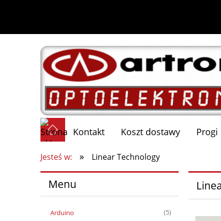
Kontakt
Koszt dostawy
Progi
»
Jesteś w:
Linear Technology
Menu
Line
Arduino
(5)