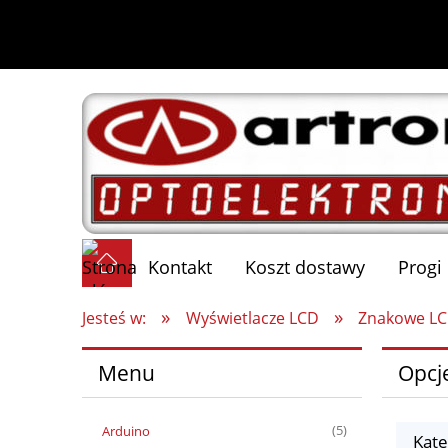
Kontakt
Koszt dostawy
Progi
»
»
Jesteś w:
Wyświetlacze LCD
Znakowe L
Menu
Opcj
Arduino
(5)
Kat