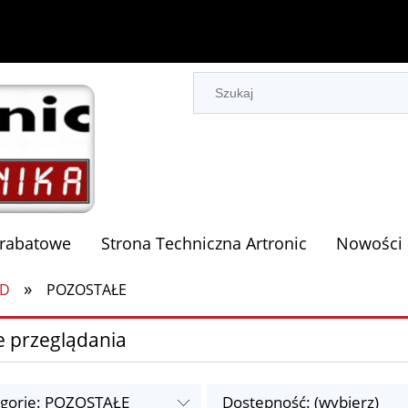
 rabatowe
Strona Techniczna Artronic
Nowości
»
CD
POZOSTAŁE
e przeglądania
egorie: POZOSTAŁE
Dostępność: (wybierz)