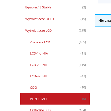
E-papier/ BiStable
(2)
Wyświetlacze OLED
(15)
Nie zna
Wyświetlacze LCD
(298)
Znakowe LCD
(185)
LCD-1-LINIA
(11)
LCD-2-LINIE
(119)
LCD-4-LINIE
(47)
COG
(10)
POZOSTAŁE
(0)
Graficzne LCD
(104)