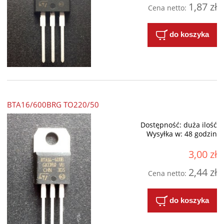
1,87 zł
Cena netto:
do koszyka
BTA16/600BRG TO220/50
Dostępność:
duża ilość
Wysyłka w:
48 godzin
3,00 zł
2,44 zł
Cena netto:
do koszyka